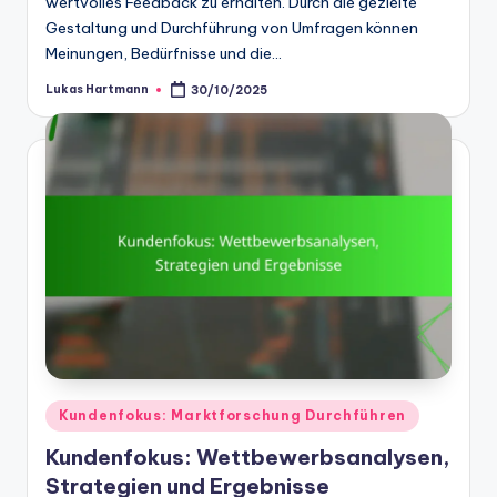
wertvolles Feedback zu erhalten. Durch die gezielte
Gestaltung und Durchführung von Umfragen können
Meinungen, Bedürfnisse und die…
Lukas Hartmann
30/10/2025
Posted
by
Posted
Kundenfokus: Marktforschung Durchführen
in
Kundenfokus: Wettbewerbsanalysen,
Strategien und Ergebnisse