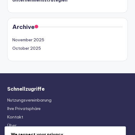
Archive
November 2025
October 2025
Schnellzugriffe
Nutzungsvereinbarung
Ihre Privatsphäre
Kontakt
Über
Cookies & Tracking
We respect your privacy