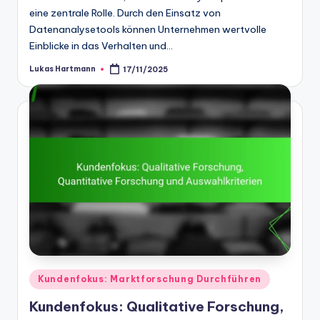
eine zentrale Rolle. Durch den Einsatz von
Datenanalysetools können Unternehmen wertvolle
Einblicke in das Verhalten und…
Lukas Hartmann
17/11/2025
Posted
by
Posted
Kundenfokus: Marktforschung Durchführen
in
Kundenfokus: Qualitative Forschung,